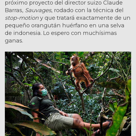
próximo proyecto del director suizo Claude
Barras,
Sauvages
, rodado con la técnica del
stop-motion
y que tratará exactamente de un
pequeño orangután huérfano en una selva
de indonesia. Lo espero con muchísimas
ganas.