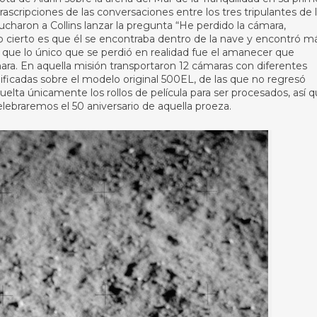
ascripciones de las conversaciones entre los tres tripulantes de 
charon a Collins lanzar la pregunta “He perdido la cámara,
Lo cierto es que él se encontraba dentro de la nave y encontró m
sí que lo único que se perdió en realidad fue el amanecer que
ara. En aquella misión transportaron 12 cámaras con diferentes
ficadas sobre el modelo original 500EL, de las que no regresó
elta únicamente los rollos de película para ser procesados, así 
elebraremos el 50 aniversario de aquella proeza.