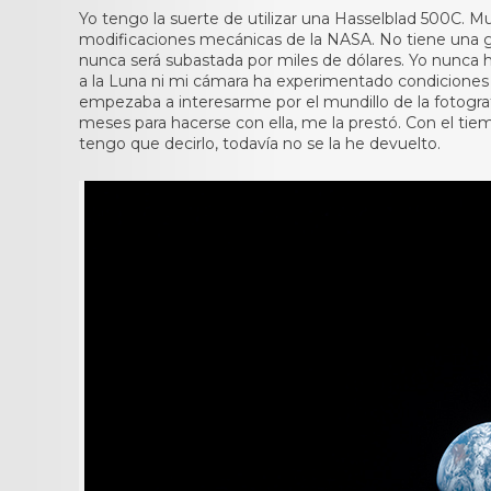
Yo tengo la suerte de utilizar una Hasselblad 500C. Muy
modificaciones mecánicas de la NASA. No tiene una gra
nunca será subastada por miles de dólares. Yo nunca h
a la Luna ni mi cámara ha experimentado condiciones
empezaba a interesarme por el mundillo de la fotogr
meses para hacerse con ella, me la prestó. Con el tiem
tengo que decirlo, todavía no se la he devuelto.