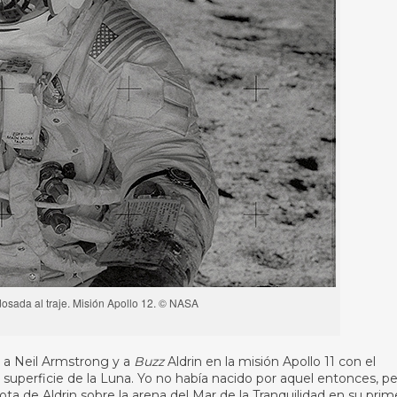
sada al traje. Misión Apollo 12. © NASA
 a Neil Armstrong y a
Buzz
Aldrin en la misión Apollo 11 con el
 superficie de la Luna. Yo no había nacido por aquel entonces, p
a de Aldrin sobre la arena del Mar de la Tranquilidad en su prim