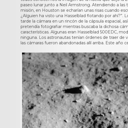
paseo lunar junto a Neil Armstrong. Atendiendo a las tr
misión, en Houston se echarían unas risas cuando escu
¿Alguien ha visto una Hasselblad flotando por ahí?”. 
tarde la cámara en un rincón de la cápsula espacial, a
pretendía fotografiar mientras buscaba la dichosa cám
características. Algunas eran Hasselblad 500EDC, modi
ninguna. Los astronautas tenían órdenes de traer de vu
las cámaras fueron abandonadas allí arriba. Este año c