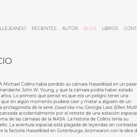
LLEJEANDO
RECIENTES
AUTOR
BLOG
LIBROS
CONT
CIO
ASA Michael Collins había perdido su cámara Hasselblad en un pas
 comandante John W. Young, y que la cámara podría haber estado
s años. Lo primero que pensé es que era un peligro tener una
de que en algún momento pudiera caer y matar a alguien de un
a protagonista de la serie
Dead like me
, Georgia Lass (Ellen Muth
lcanzada accidentalmente por el retrete de una estación espacial
a de las cámaras de la NASA. La historia de Collins tenía su
lo. La aventura espacial está plagada de leyendas sin contrastar
de la factoría Hasselblad en Gotenburgo, bromearon con la idea 