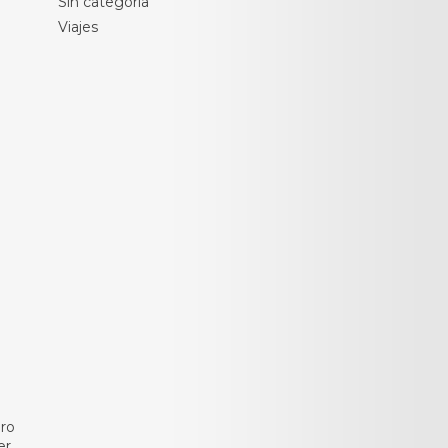
Sin categoría
Viajes
ero
er