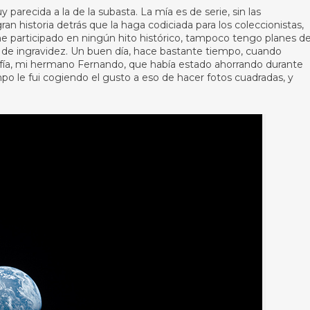
 parecida a la de la subasta. La mía es de serie, sin las
n historia detrás que la haga codiciada para los coleccionistas,
e participado en ningún hito histórico, tampoco tengo planes de 
 de ingravidez. Un buen día, hace bastante tiempo, cuando
afía, mi hermano Fernando, que había estado ahorrando durante
po le fui cogiendo el gusto a eso de hacer fotos cuadradas, y