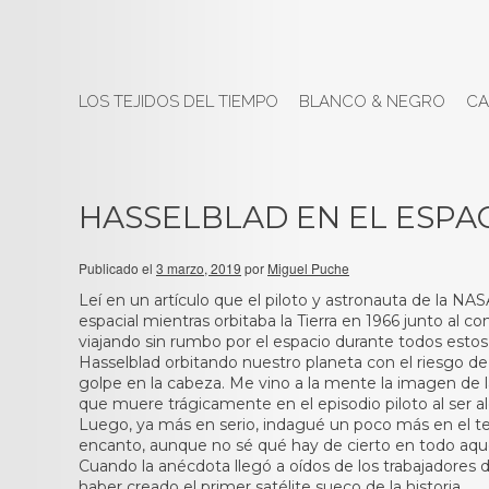
LOS TEJIDOS DEL TIEMPO
BLANCO & NEGRO
CA
HASSELBLAD EN EL ESPA
Publicado el
3 marzo, 2019
por
Miguel Puche
Leí en un artículo que el piloto y astronauta de la N
espacial mientras orbitaba la Tierra en 1966 junto al
viajando sin rumbo por el espacio durante todos esto
Hasselblad orbitando nuestro planeta con el riesgo 
golpe en la cabeza. Me vino a la mente la imagen de l
que muere trágicamente en el episodio piloto al ser a
Luego, ya más en serio, indagué un poco más en el tem
encanto, aunque no sé qué hay de cierto en todo aquel
Cuando la anécdota llegó a oídos de los trabajadores 
haber creado el primer satélite sueco de la historia.