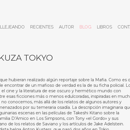
LLEJEANDO
RECIENTES
AUTOR
BLOG
LIBROS
CONT
AKUZA TOKYO
que hubieran realizado algún reportaje sobre la Mafia. Como es 
 encontrar de un mafioso de verdad es la de su ficha policial. L
 el cine y la literatura de ese oscuro y hermético mundo con
ntre esas ficciones más o menos edulcoradas, inspiradas en muc
ue no conocemos, más allá de los relatos de algunos autores y
enazados por su temeraria osadía. La descripción imaginaria qu
guinarias escenas en las películas de Takeshi Kitano sobre la
 familia D’Amico en Los Simpsons, con Tony «el Gordo» y sus
no de los relatos de Saviano y los artículos de Jake Adelstein.
iodista belga Anton Kusters, que pasó dos años en Tokio