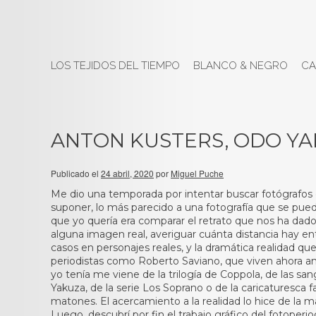
LOS TEJIDOS DEL TIEMPO
BLANCO & NEGRO
CA
ANTON KUSTERS, ODO Y
Publicado el
24 abril, 2020
por
Miguel Puche
Me dio una temporada por intentar buscar fotógrafos 
suponer, lo más parecido a una fotografía que se puede
que yo quería era comparar el retrato que nos ha dado
alguna imagen real, averiguar cuánta distancia hay e
casos en personajes reales, y la dramática realidad q
periodistas como Roberto Saviano, que viven ahora am
yo tenía me viene de la trilogía de Coppola, de las san
Yakuza, de la serie Los Soprano o de la caricaturesca
matones. El acercamiento a la realidad lo hice de la ma
Luego, descubrí por fin el trabajo gráfico del fotoper