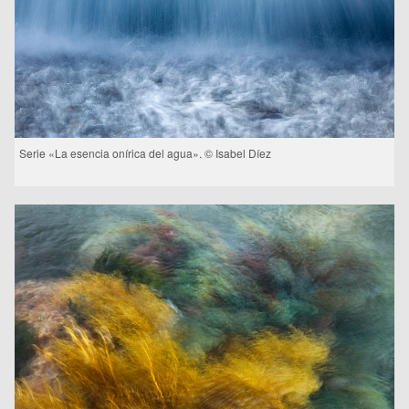
Serie «La esencia onírica del agua». © Isabel Díez