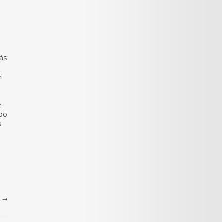
ás
l
r
ido
s
E
→