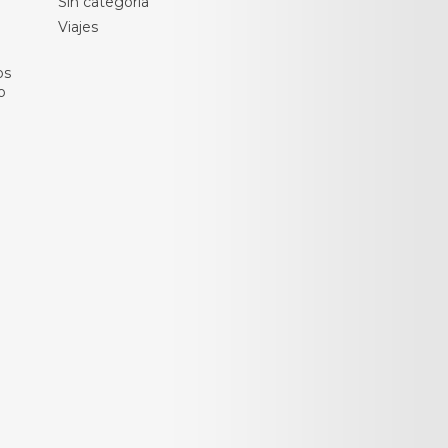
Sin categoría
Viajes
os
o