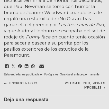
técnicos terminara de montar los decorados,
que Paul Newman se tomó con humor la
broma de Joanne Woodward cuando ésta le
regaló una estatuilla de «No Oscar» tras
ganar ella el premio por
Las tres caras de Eva
,
y que Audrey Hepburn se escapaba del set de
rodaje de
Funny face
en cuanto tenía ocasión
para sacar a pasear a su perrita por los
pasillos exteriores de los estudios de la
Paramount.
Esta entrada fue publicada en
Fotógrafos
. Guarda el
enlace permanente
.
←
HENGKI KOENTJORO
WILLIAM TURNER, PAISAJES
IMPOSIBLES
→
Deja una respuesta