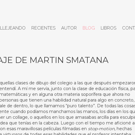
LLEJEANDO
RECIENTES
AUTOR
BLOG
LIBROS
CONT
AJE DE MARTIN SMATANA
ellas clases de dibujo del colegio a las que después empezaro
ntendí. A mí me servía, junto con la clase de educación física, p
n matemáticas y en alguna otra materia soporífera que ahora no
ersonas que tienen una habilidad natural para algo en concreto,
ale de dentro, lo que llamamos “puro talento”. De todas las cosa
mente cuando podíamos mancharnos las manos, los días en los q
 un collage, o aquellos en los que amasabas arcilla para esculpi
idea que tenías en la cabeza. Luego con el tiempo me aficioné a
n esas maravillosas películas filmadas en
stop-motion
, hechas
 virtuosos de todas esas habilidades que el profesor intentaba