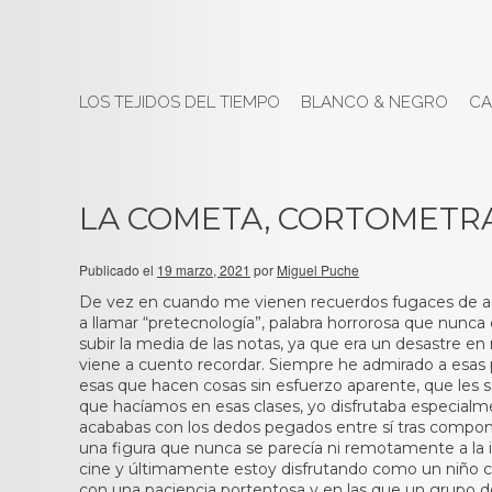
LOS TEJIDOS DEL TIEMPO
BLANCO & NEGRO
CA
LA COMETA, CORTOMETR
Publicado el
19 marzo, 2021
por
Miguel Puche
De vez en cuando me vienen recuerdos fugaces de aqu
a llamar “pretecnología”, palabra horrorosa que nunca e
subir la media de las notas, ya que era un desastre e
viene a cuento recordar. Siempre he admirado a esas p
esas que hacen cosas sin esfuerzo aparente, que les s
que hacíamos en esas clases, yo disfrutaba especial
acababas con los dedos pegados entre sí tras componer
una figura que nunca se parecía ni remotamente a la 
cine y últimamente estoy disfrutando como un niño co
con una paciencia portentosa y en las que un grupo de