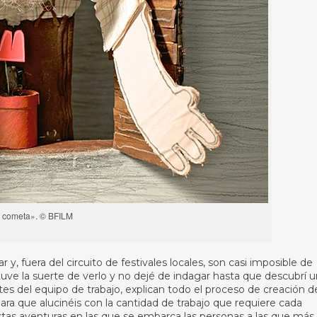
a cometa». © BFILM
r y, fuera del circuito de festivales locales, son casi imposible de
tuve la suerte de verlo y no dejé de indagar hasta que descubrí 
 del equipo de trabajo, explican todo el proceso de creación d
ra que alucinéis con la cantidad de trabajo que requiere cada
as aventuras en las que se embarca las personas a las que más