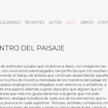
LLEJEANDO
RECIENTES
AUTOR
BLOG
LIBROS
CONT
ENTRO DEL PAISAJE
 de estímulos visuales que recibimos a diario, con imágenes tan
a, con unos tonos sobrecargados, tan perfectas que me resultan
riendo el trabajo de artistas que continúan desarrollando aquella
imos muchos de nosotros, heredada de los maestros del paisaje en
quipos analógicos nos obligaban a ser selectivos, a simplificar, a
o. Me entusiasmo además cuando descubro que alguien que no
anzas que más me gusta transmitir a la gente que me pide
 dentro, destapar la belleza de cada uno de los elementos que lo
uz provoca en cada superficie. Texturas, sombras, contraluces, mi
 que nos atrajo de aquello cuando lo vimos desde fuera, captar la