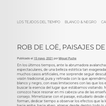
LOS TEJIDOS DEL TIEMPO
BLANCO & NEGRO
CA
ROB DE LOË, PAISAJES D
Publicado el
15 mayo, 2021
por
Miguel Puche
En los últimos tiempos, ante la abrumadora avalancha
espectaculares, de una belleza estética tan exagerad
muchos casos artificiales, me sorprende seguir descub
visión tradicional, pura y refinada con la que aprend
blanco y negro, con esas limitaciones con las que los e
buscar la esencia del lugar que estábamos visitand
conozco hace resonar en mi cabeza una de las enseñ
consejo. Mimetizarse con el paisaje, estudiarlo desde
forman, dedicar tiempo a observar los efectos que la l
hacia arriba, hacia abajo, atrapar desde dentro todo lo