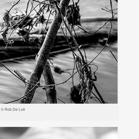
. © Rob De Loë