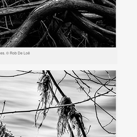
es. © Rob De Loë