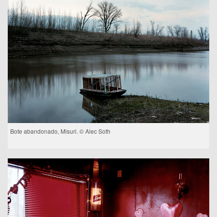
Bote abandonado, Misuri. © Alec Soth